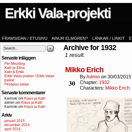
Erkki Vala-projekti
Sarjakuva Tulenkantajista, sananvapaudesta ja 
FRAMSIDAN / ETUSIVU
AINUR ELMGREN?
LÄNKAR / LINKIT
E
Archive for 1932
»
1 result.
Senaste inläggen
Per Meurling
Mikko Erich
Katri ja Elina
Katri & Erkki
Erkki Valas platser / Erkki Valan
By
Admin
on
30/03/2015
mar
paikat
30
Chapter:
1932
Pesäpuu palaa
Characters:
Mikko Erich
Senaste kommentarer
Karinski
om
Klaus ja Katri
admin
om
Klaus ja Katri
Karinski
om
Klaus ja Katri
Arkiv
januari 2015
december 2014
april 2014