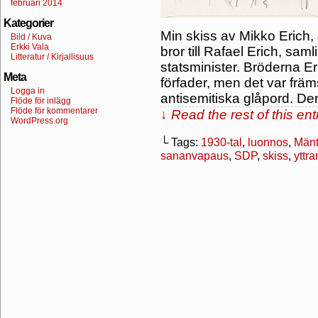
februari 2014
Kategorier
Min skiss av Mikko Erich, 
Bild / Kuva
Erkki Vala
bror till Rafael Erich, sam
Litteratur / Kirjallisuus
statsminister. Bröderna Er
Meta
förfader, men det var främ
Logga in
antisemitiska glåpord. Den 
Flöde för inlägg
Flöde för kommentarer
↓ Read the rest of this en
WordPress.org
└ Tags:
1930-tal
,
luonnos
,
Mänt
sananvapaus
,
SDP
,
skiss
,
yttra