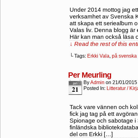
Under 2014 mottog jag ett
verksamhet av Svenska Kul
att skapa ett seriealbum o
Valas liv. Denna blogg är
Här kan man också läsa 
↓ Read the rest of this en
└ Tags:
Erkki Vala
,
på svenska
Per Meurling
By
Admin
on
21/01/2015
jan
21
Posted In:
Litteratur / Kir
Tack vare vännen och kol
fick jag tag på ett avgöra
Spionage och sabotage i S
finländska bibliotekdataba
del om Erkki […]