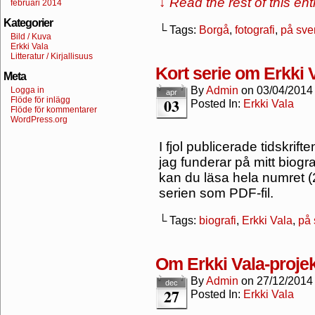
↓ Read the rest of this en
februari 2014
Kategorier
└ Tags:
Borgå
,
fotografi
,
på sve
Bild / Kuva
Erkki Vala
Litteratur / Kirjallisuus
Kort serie om Erkki 
Meta
By
Admin
on
03/04/2014
Logga in
apr
03
Flöde för inlägg
Posted In:
Erkki Vala
Flöde för kommentarer
WordPress.org
I fjol publicerade tidskrif
jag funderar på mitt biogra
kan du läsa hela numret 
serien som PDF-fil.
└ Tags:
biografi
,
Erkki Vala
,
på
Om Erkki Vala-projek
By
Admin
on
27/12/2014
dec
27
Posted In:
Erkki Vala