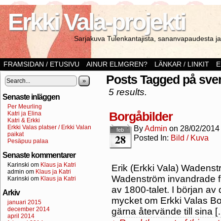
Erkki Vala-projekti
Sarjakuva Tulenkantajista, sananvapaudesta ja 
FRAMSIDAN / ETUSIVU
AINUR ELMGREN?
LÄNKAR / LINKIT
E
Posts Tagged på sve
»
5 results.
Senaste inläggen
Per Meurling
Borgåbilder
Katri ja Elina
Katri & Erkki
Erkki Valas platser / Erkki Valan
By
Admin
on
28/02/2014
feb
paikat
28
Posted In:
Bild / Kuva
Pesäpuu palaa
Senaste kommentarer
Karinski
om
Klaus ja Katri
Erik (Erkki Vala) Wadens
admin
om
Klaus ja Katri
Wadenström invandrade fr
Karinski
om
Klaus ja Katri
av 1800-talet. I början av 
Arkiv
mycket om Erkki Valas Bor
januari 2015
december 2014
gärna återvände till sina 
april 2014