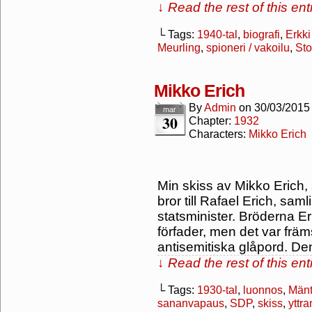
↓ Read the rest of this en
└ Tags:
1940-tal
,
biografi
,
Erkki
Meurling
,
spioneri / vakoilu
,
St
Mikko Erich
By
Admin
on
30/03/2015
mar
30
Chapter:
1932
Characters:
Mikko Erich
Min skiss av Mikko Erich, 
bror till Rafael Erich, sam
statsminister. Bröderna Er
förfader, men det var främ
antisemitiska glåpord. Den 
↓ Read the rest of this en
└ Tags:
1930-tal
,
luonnos
,
Mänt
sananvapaus
,
SDP
,
skiss
,
yttra