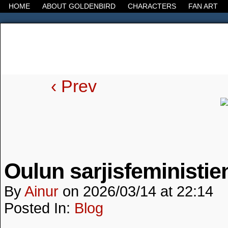
HOME
ABOUT GOLDENBIRD
CHARACTERS
FAN ART
It's the Modern World, the Decline of the West, the
‹ Prev
Oulun sarjisfeministien
By
Ainur
on
2026/03/14
at
22:14
Posted In:
Blog