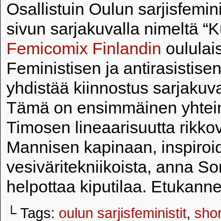
Osallistuin Oulun sarjisfemin
sivun sarjakuvalla nimeltä “K
Femicomix Finlandin
oululais
Feministisen ja antirasistise
yhdistää kiinnostus sarjakuv
Tämä on ensimmäinen yhtein
Timosen lineaarisuutta rikkov
Mannisen kapinaan, inspiroidu
vesiväritekniikoista, anna S
helpottaa kiputilaa. Etukanne
└ Tags:
oulun sarjisfeministit
,
shor