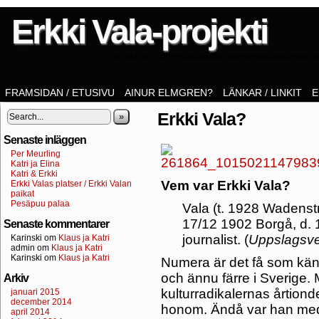
Erkki Vala-projekti
Sarjakuva Tulenkantajista, sananvapaudesta ja 
FRAMSIDAN / ETUSIVU
AINUR ELMGREN?
LÄNKAR / LINKIT
E
Erkki Vala?
»
Senaste inläggen
Per Meurling
Katri ja Elina
Katri & Erkki
Vem var Erkki Vala?
Erkki Valas platser / Erkki Valan
paikat
Pesäpuu palaa
Vala (t. 1928 Wadenst
17/12 1902 Borgå, d. 1
Senaste kommentarer
journalist. (
Uppslagsve
Karinski
om
Klaus ja Katri
admin
om
Klaus ja Katri
Karinski
om
Klaus ja Katri
Numera är det få som känne
och ännu färre i Sverige. 
Arkiv
kulturradikalernas årtion
januari 2015
december 2014
honom. Ändå var han me
april 2014