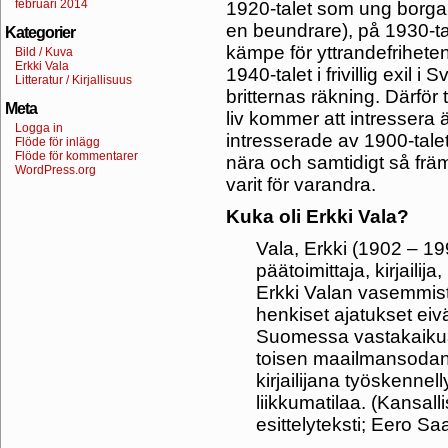
februari 2014
1920-talet som ung borgar
en beundrare), på 1930-ta
Kategorier
kämpe för yttrandefriheten 
Bild / Kuva
Erkki Vala
1940-talet i frivillig exil 
Litteratur / Kirjallisuus
britternas räkning. Därför 
Meta
liv kommer att intressera
Logga in
intresserade av 1900-talet
Flöde för inlägg
Flöde för kommentarer
nära och samtidigt så fr
WordPress.org
varit för varandra.
Kuka oli Erkki Vala?
Vala, Erkki (1902 – 1
päätoimittaja, kirjailija
Erkki Valan vasemmisto
henkiset ajatukset eiv
Suomessa vastakaikua. 
toisen maailmansodan 
kirjailijana työskenne
liikkumatilaa. (Kansall
esittelyteksti; Eero S