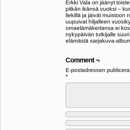
Erkki Vala on jäänyt tois
pitkän ikänsä vuoksi – kun
liekillä ja jäivät muistoon
uupuivat hiljalleen vuos
omaelämäkertansa ei kos
nykypäivän tutkijalle suur
elämästä sarjakuva-album
Comment ¬
E-postadressen publiceras
*